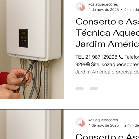
Nossa equipe de técnicos ce
koz aquecedores
oferecer atendime
4 de nov. de 2025
2 min de
Conserto e As
Técnica Aquec
Jardim Améri
TEL 21 987129298 📞 Telefone / Wh
9298🌐 Site: kozaquecedores.com.br Se você está no
Jardim América e precisa de conserto, manutenção ou
instalação do seu aquecedo
Aquecedores , referência em
especializada no Rio de Ja
atendimento rápido, seguro 
garantir a eficiência e dura
Nossa equipe de técnicos ce
koz aquecedores
oferecer ate
4 de nov. de 2025
2 min de
Conserto e As