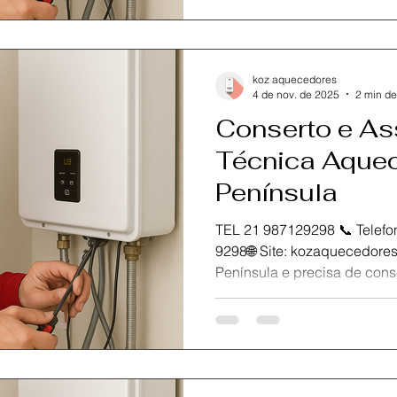
assistência técnica especi
atendimento rápido, seguro 
garantir a eficiência e dura
Nossa equipe de técnicos ce
koz aquecedores
para atender
4 de nov. de 2025
2 min de
Conserto e As
Técnica Aquec
Península
TEL 21 987129298 📞 Telefone / Wh
9298🌐 Site: kozaquecedores.com.br Se você está na
Península e precisa de conserto, manutenção ou
instalação do seu aquecedo
Aquecedores , referência em
especializada no Rio de Ja
atendimento rápido, seguro 
garantir a eficiência e dura