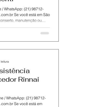
sApp: (21) 98712-
r Rinnai, conte com a KOZ
 assistência técnica
eiro e região
tendimento rápido, seguro e
antir a eficiência e
mento. Nossa equipe de
 leitura
sistência
edor Rinnai
atsApp: (21) 98712-