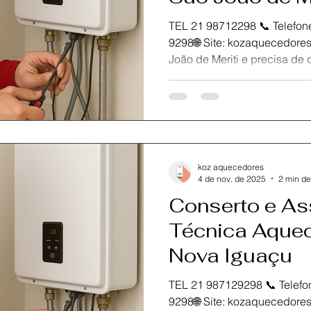
TEL 21 98712298 📞 Telefone / What
9298🌐 Site: kozaquecedores.com.br Se você está em São
João de Meriti e precisa de conserto, manutenção ou
instalação do seu aquecedo
Aquecedores , referência em
especializada no Rio de Jan
metropolitana.Oferecemos a
com peças originais para gar
durabilidade do seu equipa
koz aquecedores
técnicos certificados est
4 de nov. de 2025
2 min de
Conserto e As
Técnica Aquec
Nova Iguaçu
TEL 21 987129298 📞 Telefone / Wh
9298🌐 Site: kozaquecedores.com.br Se você está em