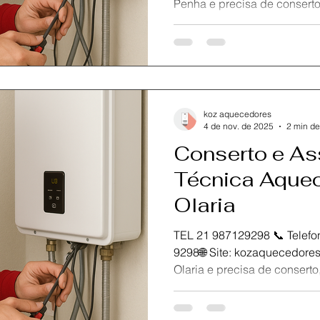
Penha e precisa de conserto, manutenção ou instalação
do seu aquecedor Rinnai, c
Aquecedores , referência em
especializada no Rio de Ja
atendimento rápido, seguro 
garantir a eficiência e dura
Nossa equipe de técnicos ce
koz aquecedores
para atender com profis
4 de nov. de 2025
2 min de
Conserto e As
Técnica Aquec
Olaria
TEL 21 987129298 📞 Telefone / Wh
9298🌐 Site: kozaquecedores.com.br Se você está em
Olaria e precisa de conserto, manutenção ou instalação
do seu aquecedor Rinnai, c
Aquecedores , referência em