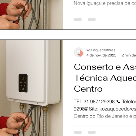
Nova Iguaçu e precisa de conserto, manutenção ou
instalação do seu aquecedo
Aquecedores , referência em
especializada no Rio de Jan
metropolitana.Oferecemos a
com peças originais para gar
durabilidade do seu equipa
koz aquecedores
técnicos certificados está p
4 de nov. de 2025
2 min de
Conserto e As
Técnica Aquec
Centro
TEL 21 987129298 📞 Telefone / Wh
9298🌐 Site: kozaquecedores.com.br Se você está no
Centro do Rio de Janeiro e precisa de conserto,
manutenção ou instalação d
conte com a KOZ Aquecedore