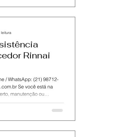
alizada na cidade.Oferecemos
e com peças originais para
bilidade do seu equipamento.
rtificados está preparada
 leitura
sistência
edor Rinnai
atsApp: (21) 98712-
r Rinnai, conte com a KOZ
 assistência técnica
neiro.Oferecemos
e com peças originais para
bilidade do seu equipamento.