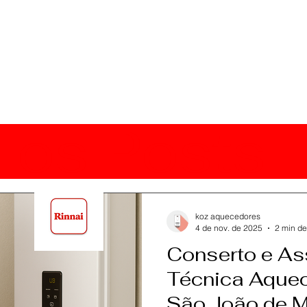
 os Posts
koz aquecedores
4 de nov. de 2025
2 min de
Conserto e As
Técnica Aquec
São João de Me