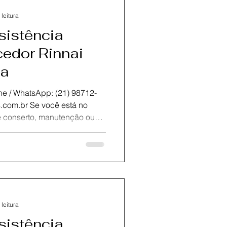
rtificados está pronta para
 leitura
sistência
edor Rinnai
ca
atsApp: (21) 98712-
r Rinnai, conte com a KOZ
 assistência técnica
neiro.Oferecemos
e com peças originais para
bilidade do seu equipamento.
rtificados está pronta para
 leitura
sistência