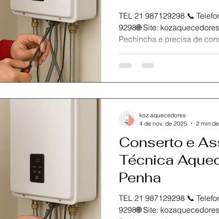
TEL 21 987129298 📞 Telefone / Wh
9298🌐 Site: kozaquecedores.com.br Se você está na
Pechincha e precisa de conserto, manutenção ou
instalação do seu aquecedo
Aquecedores , referência em
especializada no Rio de Ja
atendimento rápido, seguro 
garantir a eficiência e dura
Nossa equipe de técnicos ce
koz aquecedores
para atender com pr
4 de nov. de 2025
2 min de
Conserto e As
Técnica Aquec
Penha
TEL 21 987129298 📞 Telefone / Wh
9298🌐 Site: kozaquecedores.com.br Se você está na