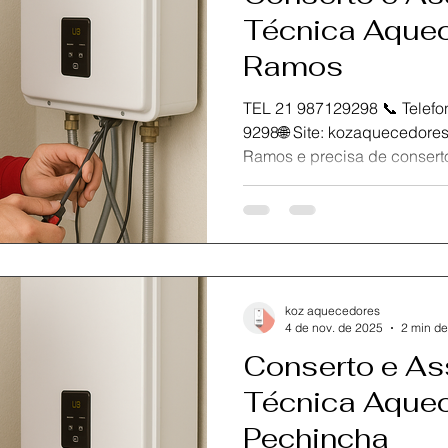
Técnica Aquec
Ramos
TEL 21 987129298 📞 Telefone / Wh
9298🌐 Site: kozaquecedores.com.br Se você está em
Ramos e precisa de conserto, manutenção ou instalação
do seu aquecedor Rinnai, c
Aquecedores , referência em
especializada no Rio de Ja
atendimento rápido, seguro 
garantir a eficiência e dura
Nossa equipe de técnicos ce
koz aquecedores
oferecer atendimento
4 de nov. de 2025
2 min de
Conserto e As
Técnica Aquec
Pechincha