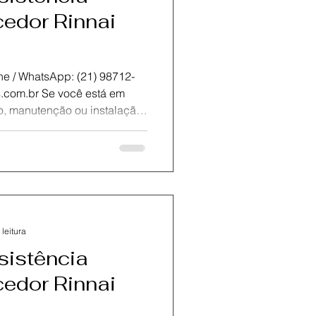
edor Rinnai
atsApp: (21) 98712-
onte com a KOZ
 assistência técnica
neiro.Oferecemos
e com peças originais para
bilidade do seu equipamento.
rtificados está pronta para
 leitura
sistência
edor Rinnai