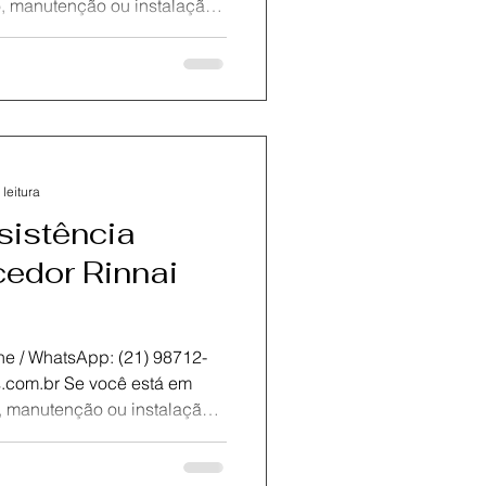
onte com a KOZ
 assistência técnica
neiro.Oferecemos
e com peças originais para
bilidade do seu equipamento.
rtificados está preparada
 leitura
sistência
edor Rinnai
atsApp: (21) 98712-
onte com a KOZ
 assistência técnica