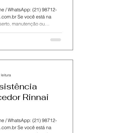
atsApp: (21) 98712-
r Rinnai, conte com a KOZ
 assistência técnica
neiro.Oferecemos
e com peças originais para
bilidade do seu equipamento.
rtificados está preparada
 leitura
sistência
edor Rinnai
atsApp: (21) 98712-