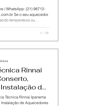
atsApp: (21) 98712-
 conte com a KOZ
 conserto e assistência
.Nossa equipe é formada por
 , prontos para atender com
originais . Realizamos
entiva, troca de peças e
leitura
écnica Rinnai
Conserto,
Instalação de
ia Técnica Rinnai Ipanema
e Instalação de Aquecedores