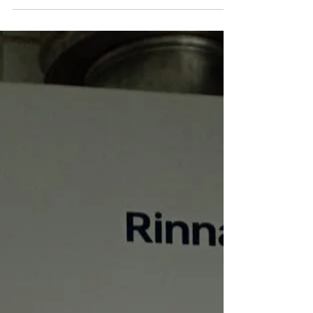
TEL 21 987129298 Se você mora no Recreio dos
Bandeirantes e precisa de serviço especializado
em aquecedores a gás Rinnai , está no lugar...