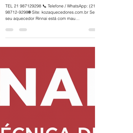
Recreio dos Bandeirantes
TEL 21 987129298 📞 Telefone / WhatsApp: (21)
98712-9298🌐 Site: kozaquecedores.com.br Se o
seu aquecedor Rinnai está com mau
funcionamento, vazamento ou demora no
aquecimento, conte com a KOZ Aquecedores ,
líder em conserto e assistência técnica Rinnai no
Recreio dos Bandeirantes .Atuamos com rapidez,
segurança e peças originais Rinnai , garantindo
conforto e eficiência no seu dia a dia. Nossa
equipe é formada por técnicos certificados ,
prontos para realizar instalações