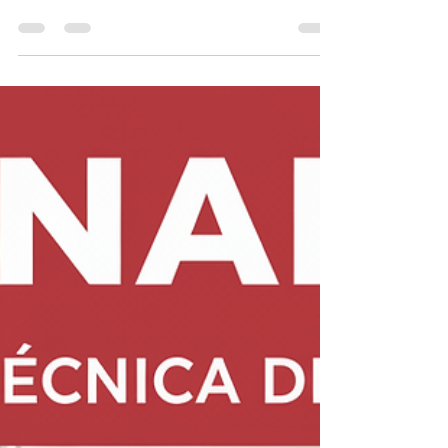
TEL 21 987129298 Você está no Recreio dos
Bandeirantes e procura assistência técnica
Rinnai confiável e rápida ?Somos especialistas
em...