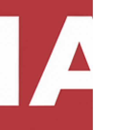
Assistência Rinnai RJ. Atendemos residências,
comé