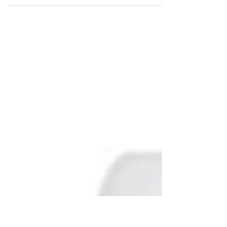
TEL 21 987129298 Com mais de 10 anos de
experiência , somos referência em assistência
técnica Rinnai na Tijuca , oferecendo serviços...