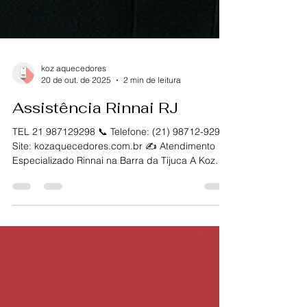
koz aquecedores
20 de out. de 2025
2 min de leitura
Assistência Rinnai RJ
TEL 21 987129298 📞 Telefone: (21) 98712-9298🌐
Site: kozaquecedores.com.br ✍️ Atendimento
Especializado Rinnai na Barra da Tijuca A Koz
Aquecedores oferece assistência técnica
especializada em aquecedores Rinnai na Barra
da Tijuca, Rio de Janeiro , garantindo
atendimento rápido, seguro e
eficiente.Realizamos manutenção, instalação e
reparo de aquecedores a gás Rinnai , sempre
com peças originais e técnicos capacitados,