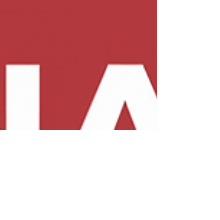
em assistência técnica de aquecedores a gás
Rinnai , oferecendo atendimento rápido, peças
originais e garantia total de serviço .Com equipe
experiente e atendimento personalizado,
garantimos a solução ideal para o seu
aquecedor com eficiência, segurança