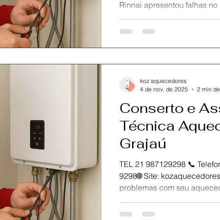
Rinnai apresentou falhas no Maracanã , conte com a KOZ
Aquecedores , referência em
técnica Rinnai no Rio de Ja
especializados garantem di
originais e atendimento ráp
segurança e eficiência do seu equipamento. Realizamos
instalação, manutenção e r
koz aquecedores
c
4 de nov. de 2025
2 min de
Conserto e As
Técnica Aquec
Grajaú
TEL 21 987129298 📞 Telefone / Wh
9298🌐 Site: kozaquecedores.com.br Está enfrentando
problemas com seu aqueced
Aquecedores é especialista em assistência técnica
Rinnai RJ , com serviços de 