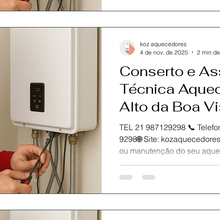
manutenção preventiva realizados por técnicos
certificados .Garantimos at
originais e total segurança para o funcionamento do seu
aquecedor a gás Rinnai. Nos
koz aquecedores
eficiência, c
4 de nov. de 2025
2 min de
Conserto e As
Técnica Aquec
Alto da Boa Vi
TEL 21 987129298 📞 Telefone / Wh
9298🌐 Site: kozaquecedores.com.br Precisa de conserto
ou manutenção do seu aquec
Vista ? A KOZ Aquecedores é especialista em
assistência técnica Rinnai 
ágil, seguro e com garantia 
equipe é formada por técnic
experiência em aquecedores