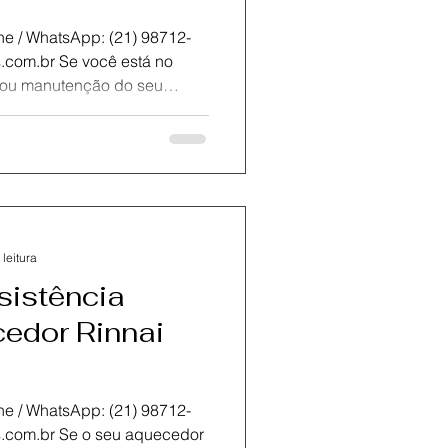
atsApp: (21) 98712-
ores é a melhor
 em assistência técnica
oferecendo atendimento
rantia de serviço . Contamos
ertificados , prontos para
 com seu aquecedor a gás
 leitura
sistência
edor Rinnai
atsApp: (21) 98712-