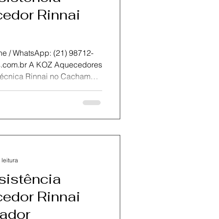
edor Rinnai
atsApp: (21) 98712-
Rinnai no Cachambi
e Janeiro.Com técnicos
ação e manutenção de
nas com peças originais
idade e o funcionamento
 leitura
sistência
edor Rinnai
nador