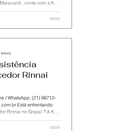
 conserto e assistência
neiro .Nossos técnicos
agnóstico preciso, peças
ido , sempre com foco na
eparo de aquecedores Rinnai
 leitura
sistência
edor Rinnai
atsApp: (21) 98712-
or Rinnai no Grajaú ? A KOZ
conserto, instalação e