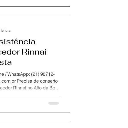
endimento rápido, peças
so foco é proporcionar
 leitura
sistência
edor Rinnai
sta
atsApp: (21) 98712-
edor Rinnai no Alto da Boa
RJ , oferecendo atendimento
de peças originais .Nossa
os certificados , com ampla
 a gás Rinnai , garantindo