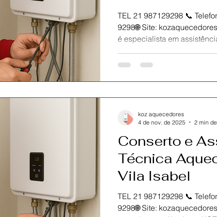
TEL 21 987129298 📞 Telefone / Wh
9298🌐 Site: kozaquecedores.com.br A KOZ Aquecedores
é especialista em assistência técni
Governador , oferecendo con
manutenção de aquecedores a gás co
segurança e garantia.Se o seu aquecedor Rinnai está
falhando, desligando sozin
aquecer, conte com nossos té
experientes para resolver 
koz aquecedores
mais de 10 ano
4 de nov. de 2025
2 min de
Conserto e As
Técnica Aquec
Vila Isabel
TEL 21 987129298 📞 Telefone / Wh
9298🌐 Site: kozaquecedores.com.br Com mais de 10