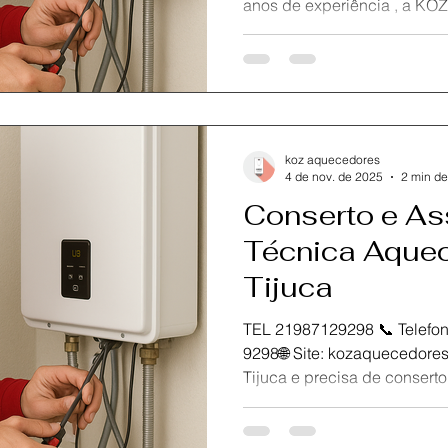
anos de experiência , a KOZ Aquece
em assistência técnica de 
Rio de Janeiro .Se você mora em Vila Isabel e seu
aquecedor Rinnai está apres
aquecimento ou vazamento,
técnica especializada para 
seguro e com garantia total
koz aquecedores
instalação e m
4 de nov. de 2025
2 min de
Conserto e As
Técnica Aquec
Tijuca
TEL 21987129298 📞 Telefone / Wha
9298🌐 Site: kozaquecedores.com.br Se você está na
Tijuca e precisa de conserto ou manutenção do seu
aquecedor Rinnai , conte c
Somos especialistas em assi