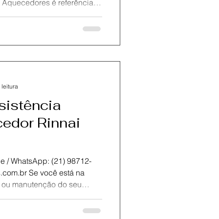
dores é referência
aquecedores a gás Rinnai no
entando falhas, falta de
 conte com nossa equipe
um atendimento rápido,
 .Oferecemos conserto,
 leitura
sistência
edor Rinnai
tsApp: (21) 98712-
om a KOZ Aquecedores .
stência técnica de