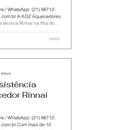
atsApp: (21) 98712-
ca Rinnai na Ilha do
serto, instalação e
m rapidez,
ho ou demorando para
cnicos certificados e
o problema no mesmo dia.Com
 leitura
sistência
edor Rinnai
atsApp: (21) 98712-