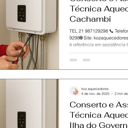
Técnica Aquec
Cachambi
TEL 21 987129298 📞 Telefone / Wh
9298🌐 Site: kozaquecedores.com.br A KOZ Aquecedores
é referência em assistência técnica 
e em toda a Zona Norte do Rio d
certificados e mais de 10 anos de experiência,
realizamos conserto, instal
aquecedores Rinnai com rapidez, qualidade e total
segurança.Trabalhamos ape
Rinnai , garantindo durabil
koz aquecedores
perfeito do
4 de nov. de 2025
2 min de
Conserto e As
Técnica Aquec
Ilha do Gover