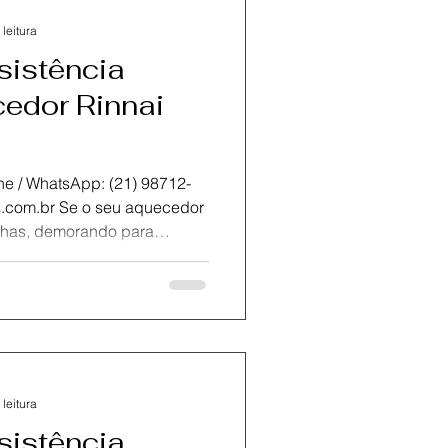
l no seu sistema de aquecime
 leitura
sistência
edor Rinnai
atsApp: (21) 98712-
nar, a KOZ Aquecedores é
 técnica Rinnai em São
rto, manutenção e instalação
ia e técnicos altamente
rapidez e segurança,
o de aquecedores a gás
 leitura
sistência