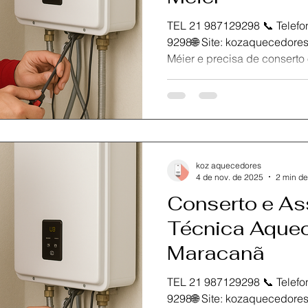
TEL 21 987129298 📞 Telefone / Wh
9298🌐 Site: kozaquecedores.com.br Se você está no
Méier e precisa de conserto ou manutenção do seu
aquecedor Rinnai , a KOZ Aqueced
escolha.Somos especialistas
Rinnai no Rio de Janeiro , 
rápido, peças originais e ga
com técnicos experientes e c
resolver qualquer problema
koz aquecedores
Rinnai , se
4 de nov. de 2025
2 min de
Conserto e As
Técnica Aquec
Maracanã
TEL 21 987129298 📞 Telefone / Wh
9298🌐 Site: kozaquecedores.com.br Se o seu aquecedor