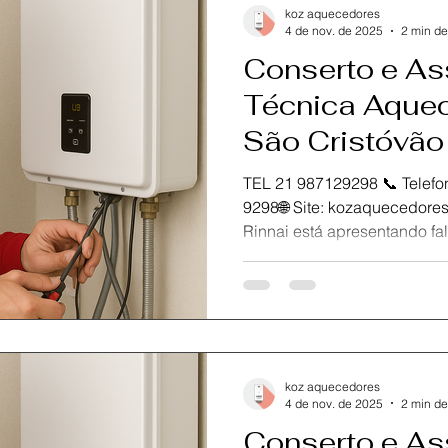
eficiência e segurança tota
koz aquecedores
4 de nov. de 2025
2 min de
Conserto e As
Técnica Aquec
São Cristóvão
TEL 21 987129298 📞 Telefone / Wh
9298🌐 Site: kozaquecedores.com.br Se o seu aquecedor
Rinnai está apresentando falhas, demorando para
aquecer ou parou de funcio
especialista em assistência
Cristóvão .Realizamos conse
com peças originais , garant
qualificados. Atuamos com 
oferecendo serviço complet
koz aquecedores
Rinnai para re
4 de nov. de 2025
2 min de
Conserto e As