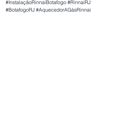
#InstalaçãoRinnaiBotafogo
#RinnaiRJ
#BotafogoRJ
#AquecedorAGásRinnai
#ServiçosRinnaiBotafogo
#EspecialistaRinnaiRJ