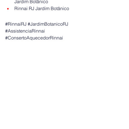
Jardim Botânico
Rinnai RJ Jardim Botânico
#RinnaiRJ
#JardimBotanicoRJ
#AssistenciaRinnai
#ConsertoAquecedorRinnai
#TecnicoRinnaiRJ
#ManutencaoRinnai
#RinnaiJardimBotanico
#AquecedorAGasRinnai
#EspecialistaRinnai
#ServicosRinnaiRJ
#InstalacaoRinnai
#SuporteRinnai
#TecnicoAutorizadoRinnai
#RinnaiOficial
#RJ