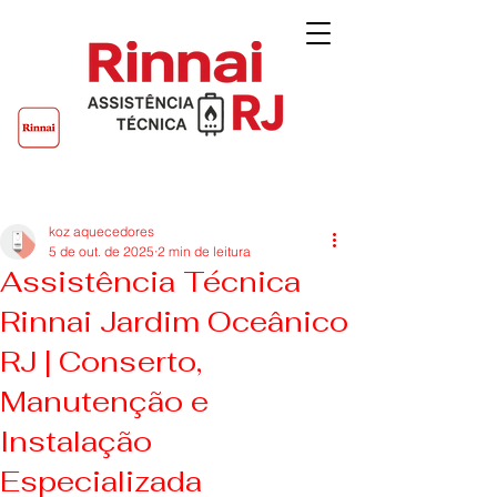
Post
koz aquecedores
5 de out. de 2025
2 min de leitura
Assistência Técnica
Rinnai Jardim Oceânico
RJ | Conserto,
Manutenção e
Instalação
Especializada