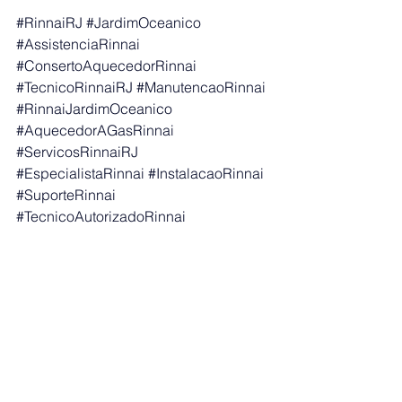
#RinnaiRJ
#JardimOceanico
#AssistenciaRinnai
#ConsertoAquecedorRinnai
#TecnicoRinnaiRJ
#ManutencaoRinnai
#RinnaiJardimOceanico
#AquecedorAGasRinnai
#ServicosRinnaiRJ
#EspecialistaRinnai
#InstalacaoRinnai
#SuporteRinnai
#TecnicoAutorizadoRinnai
#RinnaiOficial
#RJ