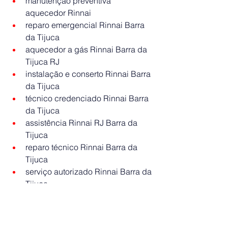
manutenção preventiva 
aquecedor Rinnai
reparo emergencial Rinnai Barra 
da Tijuca
aquecedor a gás Rinnai Barra da 
Tijuca RJ
instalação e conserto Rinnai Barra 
da Tijuca
técnico credenciado Rinnai Barra 
da Tijuca
assistência Rinnai RJ Barra da 
Tijuca
reparo técnico Rinnai Barra da 
Tijuca
serviço autorizado Rinnai Barra da 
Tijuca
#RinnaiBarraDaTijuca
#AssistenciaRinn
ai#ConsertoAquecedorRinnai#BarraDa