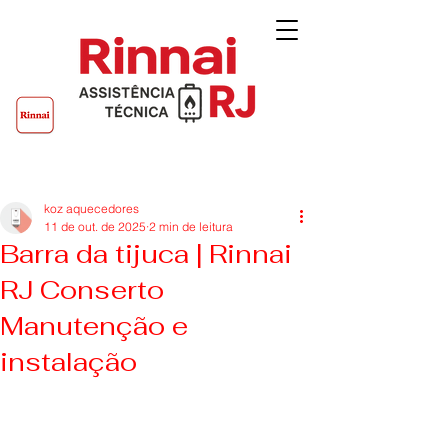
Post
koz aquecedores
11 de out. de 2025
2 min de leitura
Barra da tijuca | Rinnai
RJ Conserto
Manutenção e
instalação