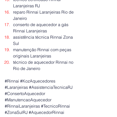
Laranjeiras RJ
reparo Rinnai Laranjeiras Rio de 
Janeiro
conserto de aquecedor a gás 
Rinnai Laranjeiras
assistência técnica Rinnai Zona 
Sul
manutenção Rinnai com peças 
originais Laranjeiras
técnico de aquecedor Rinnai no 
Rio de Janeiro
#Rinnai
#KozAquecedores
#Laranjeiras
#AssistenciaTecnicaRJ
#ConsertoAquecedor
#ManutencaoAquecedor
#RinnaiLaranjeiras
#TecnicoRinnai
#ZonaSulRJ
#AquecedorRinnai