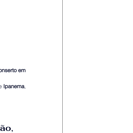
onserto em 
e 
Ipanema
, 
ão, 