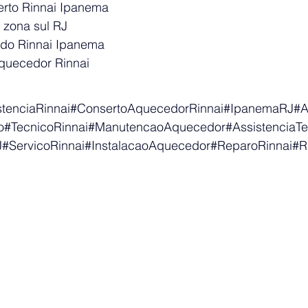
erto Rinnai Ipanema
i zona sul RJ
ado Rinnai Ipanema
aquecedor Rinnai
stenciaRinnai#ConsertoAquecedorRinnai#IpanemaRJ
ro#TecnicoRinnai#ManutencaoAquecedor#AssistenciaT
#ServicoRinnai#InstalacaoAquecedor#ReparoRinnai#Ri