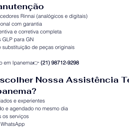
anutenção
edores Rinnai (analógicos e digitais)
sional com garantia
ntiva e corretiva completa
s GLP para GN
 substituição de peças originais
co em Ipanema👉 
(21) 98712-9298
scolher Nossa Assistência T
Ipanema?
iados e experientes
ido e agendado no mesmo dia
 os serviços
ia WhatsApp