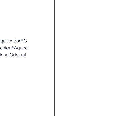
#AquecedorAG
ecnica#Aquec
nnaiOriginal