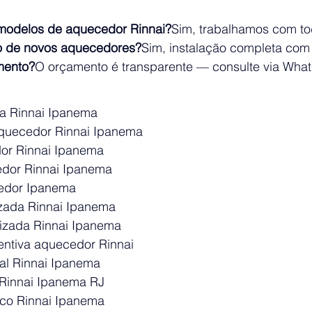
modelos de aquecedor Rinnai?
Sim, trabalhamos com tod
ão de novos aquecedores?
Sim, instalação completa com 
mento?
O orçamento é transparente — consulte via Wha
ca Rinnai Ipanema
quecedor Rinnai Ipanema
or Rinnai Ipanema
edor Rinnai Ipanema
cedor Ipanema
izada Rinnai Ipanema
izada Rinnai Ipanema
ntiva aquecedor Rinnai
al Rinnai Ipanema
Rinnai Ipanema RJ
ico Rinnai Ipanema