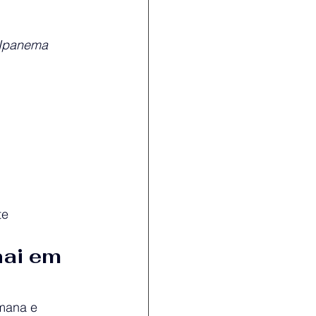
 Ipanema
te
ai em 
emana e 