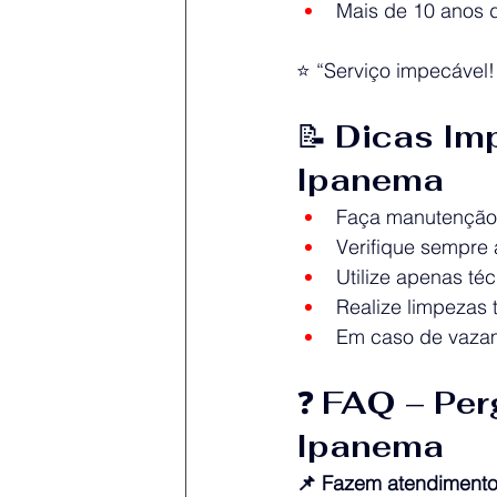
Mais de 10 anos 
⭐ “Serviço impecável
📝 
Dicas Im
Ipanema
Faça manutenção 
Verifique sempre
Utilize apenas té
Realize limpezas t
Em caso de vazame
❓ 
FAQ – Per
Ipanema
📌 Fazem atendiment