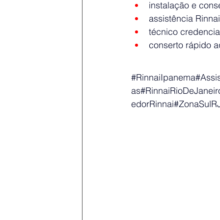
instalação e cons
assistência Rinna
técnico credenci
conserto rápido 
#RinnaiIpanema
#Assi
as#RinnaiRioDeJanei
edorRinnai#ZonaSulRJ