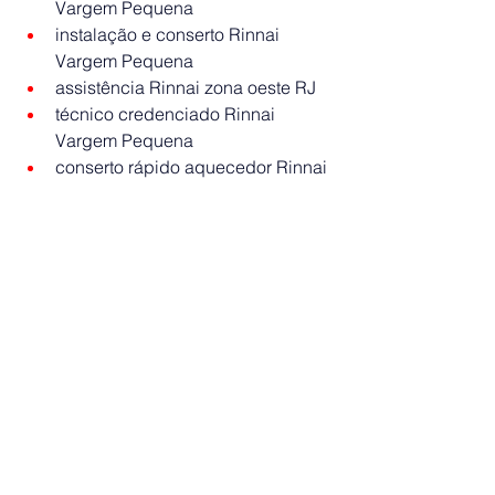
Vargem Pequena
instalação e conserto Rinnai 
Vargem Pequena
assistência Rinnai zona oeste RJ
técnico credenciado Rinnai 
Vargem Pequena
conserto rápido aquecedor Rinnai
#RinnaiVargemPequena
#AssistenciaRi
nnai#ConsertoAquecedorRinnai#Varge
mPequenaRJ#AquecedorAGas#Rinnai
RioDeJaneiro#TecnicoRinnai#Manuten
caoAquecedor#AssistenciaTecnica#A
quecedorRinnai#ZonaOesteRJ#Servic
oRinnai#InstalacaoAquecedor#Reparo
Rinnai#RinnaiOriginal